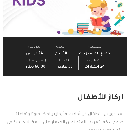
المستوى
المدة
الدروس
جميع المستويات
90 أيام
24 دروس
الاختبارات
الطلاب
رسوم الدورة
24 اختبارات
33 طلاب
60.00
دينار
اركاز للأطفال
يعد كورس الأطفال في أكاديمية أركاز برنامجًا حيويًا وتفاعليًا
صمم بدقة لتعريف المتعلمين الصغار على اللغة الإنجليزية في