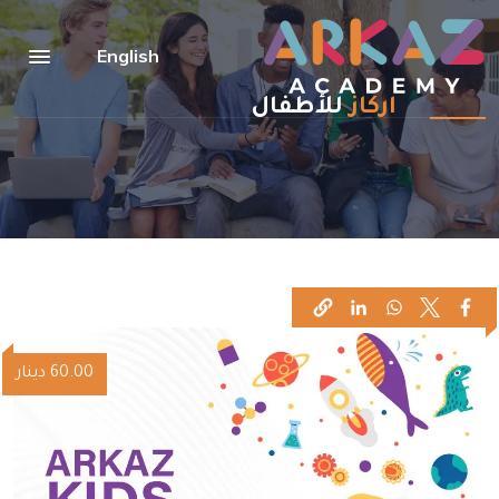
Skip to main conten
English
اركاز
للأطفال
Opens in a new window
Opens in a new window
Opens in a new window
Opens in a new window
60.00
دينار