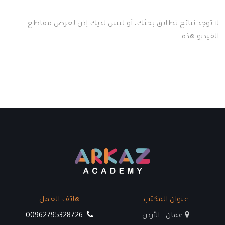
لا توجد نتائج تطابق بحثك، أو ليس لديك إذن لعرض مقاطع
الفيديو هذه.
Image
عنوان المكتب
هاتف العمل
عمان - الأردن
00962795328726